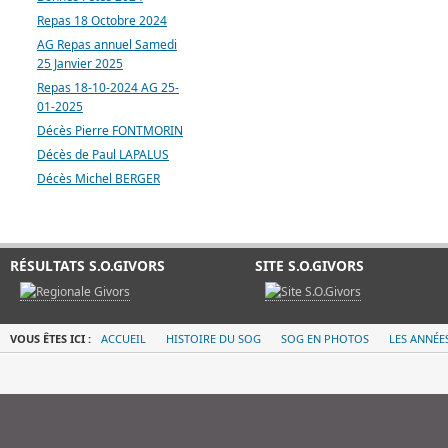
Repas 18 Octobre 2024
AG Repas annuel Samedi
25 Janvier 2025
Repas 18-10-2024 AG 25-
01-2025
Décès Pierre FONTMORIN
Décès de Paul LAPALUS
Décès Michel BERGER
RÉSULTATS S.O.GIVORS
SITE S.O.GIVORS
VOUS ÊTES ICI :
ACCUEIL
HISTOIRE DU SOG
SOG EN PHOTOS
LES ANNÉE