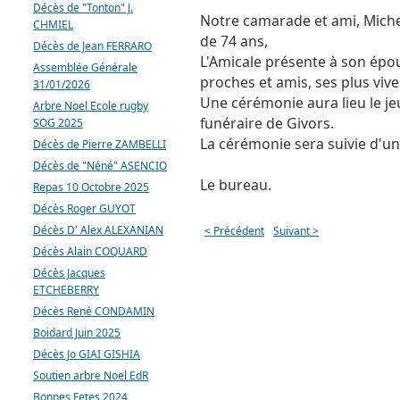
Décès de "Tonton" J.
Notre camarade et ami, Michel
CHMIEL
de 74 ans,
Décès de Jean FERRARO
L'Amicale présente à son épous
Assemblée Générale
proches et amis, ses plus viv
31/01/2026
Une cérémonie aura lieu le je
Arbre Noel Ecole rugby
funéraire de Givors.
SOG 2025
La cérémonie sera suivie d'u
Décès de Pierre ZAMBELLI
Décès de "Néné" ASENCIO
Le bureau.
Repas 10 Octobre 2025
Décès Roger GUYOT
Décès D' Alex ALEXANIAN
< Précédent
Suivant >
Décès Alain COQUARD
Décès Jacques
ETCHEBERRY
Décès René CONDAMIN
Boidard Juin 2025
Décès Jo GIAI GISHIA
Soutien arbre Noel EdR
Bonnes Fetes 2024