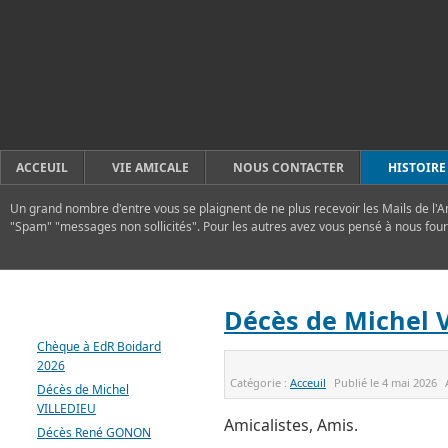
ACCEUIL
VIE AMICALE
NOUS CONTACTER
HISTOIRE
Un grand nombre d'entre vous se plaignent de ne plus recevoir les Mails de l'A
"Spam" "messages non sollicités". Pour les autres avez vous pensé à nous four
DERNIERS ARTICLES
Décès de Michel 
Chèque à EdR Boidard
2026
Catégorie :
Acceuil
Publié le
4 mai 2026
Décès de Michel
VILLEDIEU
Amicalistes, Amis.
Décès René GONON