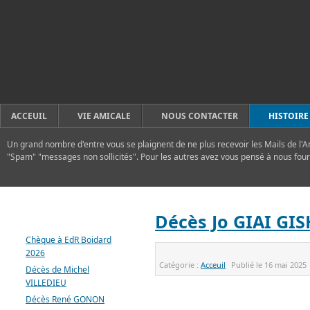
ACCEUIL
VIE AMICALE
NOUS CONTACTER
HISTOIRE
Un grand nombre d'entre vous se plaignent de ne plus recevoir les Mails de l'A
"Spam" "messages non sollicités". Pour les autres avez vous pensé à nous four
DERNIERS ARTICLES
Décès Jo GIAI GIS
Chèque à EdR Boidard
2026
Catégorie :
Acceuil
Publié le
16 mai 2025
Décès de Michel
VILLEDIEU
Décès René GONON