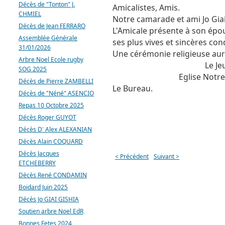
Décès de "Tonton" J.
Amicalistes, Amis.
CHMIEL
Notre camarade et ami Jo Giai
Décès de Jean FERRARO
L'Amicale présente à son épous
Assemblée Générale
ses plus vives et sincères co
31/01/2026
Une cérémonie religieuse aur
Arbre Noel Ecole rugby
Le Je
SOG 2025
Eglise Notr
Décès de Pierre ZAMBELLI
Le Bureau.
Décès de "Néné" ASENCIO
Repas 10 Octobre 2025
Décès Roger GUYOT
Décès D' Alex ALEXANIAN
Décès Alain COQUARD
Décès Jacques
< Précédent
Suivant >
ETCHEBERRY
Décès René CONDAMIN
Boidard Juin 2025
Décès Jo GIAI GISHIA
Soutien arbre Noel EdR
Bonnes Fetes 2024