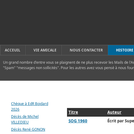
ACCEUIL
VIE AMICALE
NOUS CONTACTER
HISTOIRE
Un grand nombre d'entre vous se plaignent de ne plus recevoir les Mails de l'A
"Spam" "messages non sollicités". Pour les autres avez vous pensé à nous four
DERNIERS ARTICLES
Chèque à EdR Boidard
2026
Titre
Auteur
Décès de Michel
SOG 1960
Écrit par Supe
VILLEDIEU
Décès René GONON