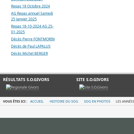
Repas 18 Octobre 2024
AG Repas annuel Samedi
25 Janvier 2025
Repas 18-10-2024 AG 25-
01-2025
Décès Pierre FONTMORIN
Décès de Paul LAPALUS
Décès Michel BERGER
RÉSULTATS S.O.GIVORS
SITE S.O.GIVORS
VOUS ÊTES ICI :
ACCUEIL
HISTOIRE DU SOG
SOG EN PHOTOS
LES ANNÉES