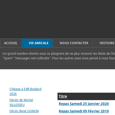
ACCEUIL
VIE AMICALE
NOUS CONTACTER
HISTOIRE
Un grand nombre d'entre vous se plaignent de ne plus recevoir les Mails de l'A
"Spam" "messages non sollicités". Pour les autres avez vous pensé à nous four
DERNIERS ARTICLES
Chèque à EdR Boidard
2026
Titre
Décès de Michel
Repas Samedi 25 Janvier 2020
VILLEDIEU
Décès René GONON
Repas Samedi 09 Février 2019