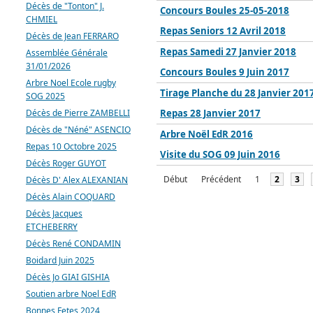
Décès de "Tonton" J.
Concours Boules 25-05-2018
CHMIEL
Repas Seniors 12 Avril 2018
Décès de Jean FERRARO
Repas Samedi 27 Janvier 2018
Assemblée Générale
31/01/2026
Concours Boules 9 Juin 2017
Arbre Noel Ecole rugby
Tirage Planche du 28 Janvier 201
SOG 2025
Décès de Pierre ZAMBELLI
Repas 28 Janvier 2017
Décès de "Néné" ASENCIO
Arbre Noël EdR 2016
Repas 10 Octobre 2025
Visite du SOG 09 Juin 2016
Décès Roger GUYOT
Début
Précédent
1
2
3
Décès D' Alex ALEXANIAN
Décès Alain COQUARD
Décès Jacques
ETCHEBERRY
Décès René CONDAMIN
Boidard Juin 2025
Décès Jo GIAI GISHIA
Soutien arbre Noel EdR
Bonnes Fetes 2024