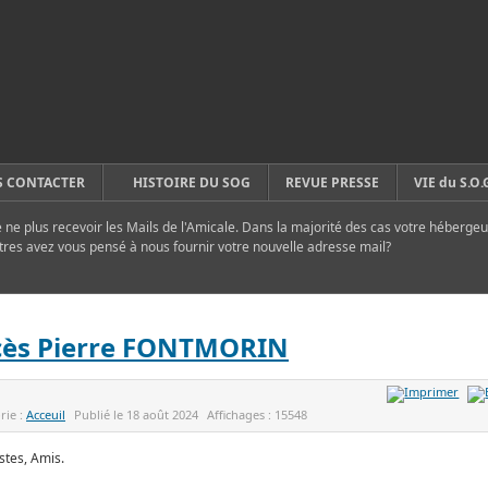
 CONTACTER
HISTOIRE DU SOG
REVUE PRESSE
VIE du S.O.
ne plus recevoir les Mails de l'Amicale. Dans la majorité des cas votre hébergeu
tres avez vous pensé à nous fournir votre nouvelle adresse mail?
ès Pierre FONTMORIN
rie :
Acceuil
Publié le
18 août 2024
Affichages :
15548
stes, Amis.