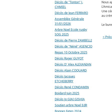
Décès de "Tonton" J.
Nous a
L'Amica
CHMIEL
Une cér
Décès de Jean FERRARO
au crém
Assemblée Générale
31/01/2026
Le bure
Arbre Noel Ecole rugby
SOG 2025
< Préc
Décès de Pierre ZAMBELLI
Décès de "Néné" ASENCIO
Repas 10 Octobre 2025
Décès Roger GUYOT
Décès D' Alex ALEXANIAN
Décès Alain COQUARD
Décès Jacques
ETCHEBERRY
Décès René CONDAMIN
Boidard Juin 2025
Décès Jo GIAI GISHIA
Soutien arbre Noel EdR
Bonnes Fetes 2024