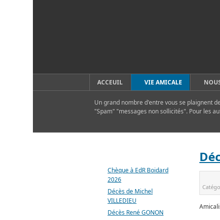
ACCEUIL
VIE AMICALE
NOUS
Un grand nombre d'entre vous se plaignent de 
"Spam" "messages non sollicités". Pour les au
DERNIERS ARTICLES
Déc
Chèque à EdR Boidard
2026
Catégo
Décès de Michel
VILLEDIEU
Amicali
Décès René GONON