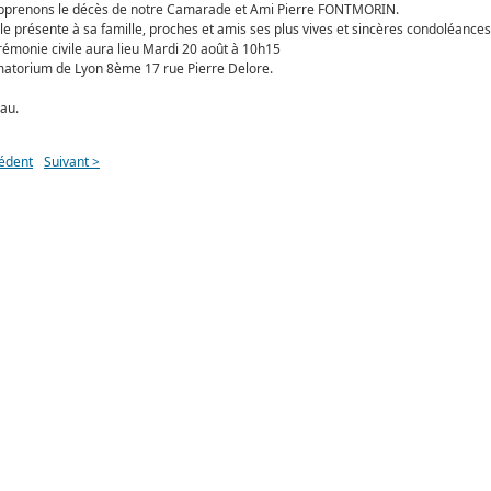
pprenons le décès de notre Camarade et Ami Pierre FONTMORIN.
le présente à sa famille, proches et amis ses plus vives et sincères condoléances
émonie civile aura lieu Mardi 20 août à 10h15
atorium de Lyon 8ème 17 rue Pierre Delore.
au.
édent
Suivant >