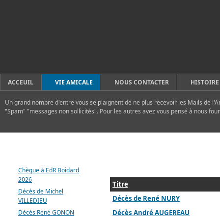
ACCEUIL
VIE AMICALE
NOUS CONTACTER
HISTOIRE
Un grand nombre d'entre vous se plaignent de ne plus recevoir les Mails de l'A
"Spam" "messages non sollicités". Pour les autres avez vous pensé à nous four
DERNIERS ARTICLES
Chèque à EdR Boidard
2026
Titre
Décès de Michel
Décès de René NURY
VILLEDIEU
Décès René GONON
Décès André AUGEREAU