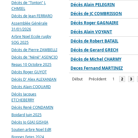
Décès de "Tonton" J.
Décès Alain PELEGRIN
CHMIEL
Décès de JC COMBRISSON
Décès de Jean FERRARO
Décès Roger GAGNAIRE
Assemblée Générale
31/01/2026
Décès Alain VOYANT
Arbre Noel Ecole rugby
Décès de Robert BATAIL
SOG 2025
Décès de Pierre ZAMBELLI
Décès de Gerard GRECH
Décès de "Néné" ASENCIO
Décès de Michel CHARMY
Repas 10 Octobre 2025
Deces Fernand MARTINEZ
Décès Roger GUYOT
Début
Précédent
1
2
3
Décès D' Alex ALEXANIAN
Décès Alain COQUARD
Décès Jacques
ETCHEBERRY
Décès René CONDAMIN
Boidard Juin 2025
Décès Jo GIAI GISHIA
Soutien arbre Noel EdR
Bonnes Fetes 2024