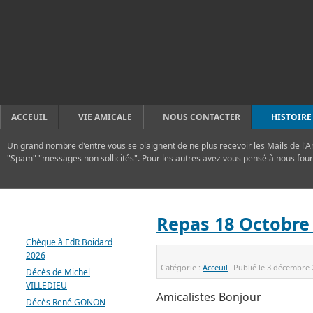
ACCEUIL
VIE AMICALE
NOUS CONTACTER
HISTOIRE
Un grand nombre d'entre vous se plaignent de ne plus recevoir les Mails de l'A
"Spam" "messages non sollicités". Pour les autres avez vous pensé à nous four
DERNIERS ARTICLES
Repas 18 Octobre
Chèque à EdR Boidard
2026
Catégorie :
Acceuil
Publié le
3 décembre 
Décès de Michel
VILLEDIEU
Amicalistes Bonjour
Décès René GONON