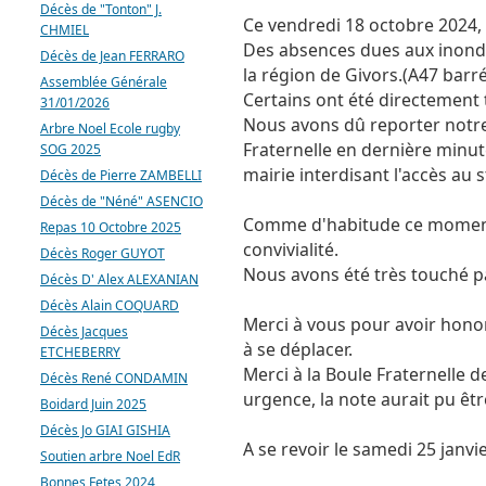
Décès de "Tonton" J.
Ce vendredi 18 octobre 2024, 
CHMIEL
Des absences dues aux inondat
Décès de Jean FERRARO
la région de Givors.(A47 barré
Assemblée Générale
Certains ont été directement 
31/01/2026
Nous avons dû reporter notre
Arbre Noel Ecole rugby
Fraternelle en dernière minute
SOG 2025
mairie interdisant l'accès au 
Décès de Pierre ZAMBELLI
Décès de "Néné" ASENCIO
Comme d'habitude ce moment d
Repas 10 Octobre 2025
convivialité.
Décès Roger GUYOT
Nous avons été très touché p
Décès D' Alex ALEXANIAN
Décès Alain COQUARD
Merci à vous pour avoir honor
Décès Jacques
à se déplacer.
ETCHEBERRY
Merci à la Boule Fraternelle d
Décès René CONDAMIN
urgence, la note aurait pu êtr
Boidard Juin 2025
Décès Jo GIAI GISHIA
A se revoir le samedi 25 janvi
Soutien arbre Noel EdR
Bonnes Fetes 2024