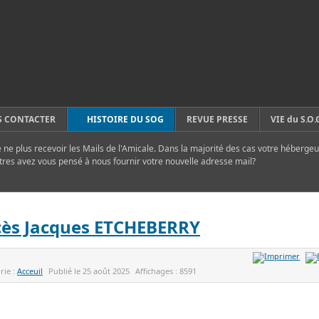
 CONTACTER
HISTOIRE DU SOG
REVUE PRESSE
VIE du S.O.
ne plus recevoir les Mails de l'Amicale. Dans la majorité des cas votre hébergeu
tres avez vous pensé à nous fournir votre nouvelle adresse mail?
ès Jacques ETCHEBERRY
rie :
Acceuil
Publié le
25 août 2025
Affichages :
8591