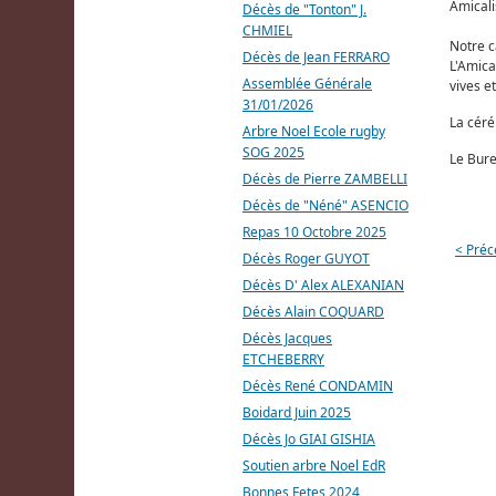
Amicali
Décès de "Tonton" J.
CHMIEL
Notre c
Décès de Jean FERRARO
L'Amica
Assemblée Générale
vives e
31/01/2026
La céré
Arbre Noel Ecole rugby
SOG 2025
Le Bur
Décès de Pierre ZAMBELLI
Décès de "Néné" ASENCIO
Repas 10 Octobre 2025
< Préc
Décès Roger GUYOT
Décès D' Alex ALEXANIAN
Décès Alain COQUARD
Décès Jacques
ETCHEBERRY
Décès René CONDAMIN
Boidard Juin 2025
Décès Jo GIAI GISHIA
Soutien arbre Noel EdR
Bonnes Fetes 2024