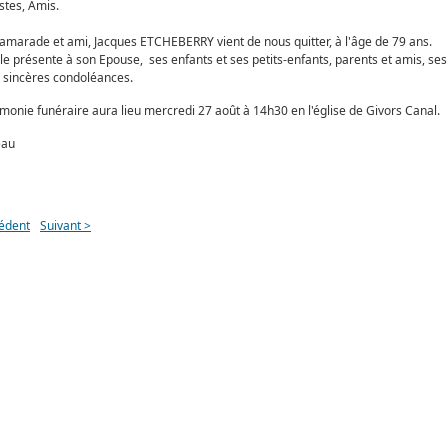
stes, Amis.
amarade et ami, Jacques ETCHEBERRY vient de nous quitter, à l'âge de 79 ans.
le présente à son Epouse, ses enfants et ses petits-enfants, parents et amis, ses
t sincères condoléances.
monie funéraire aura lieu mercredi 27 août à 14h30 en l'église de Givors Canal.
eau
édent
Suivant >