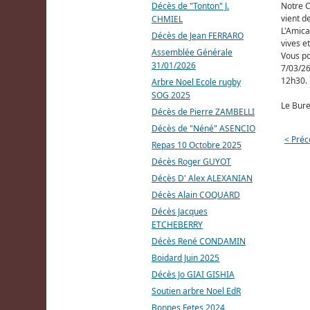
Décès de "Tonton" J.
Notre C
vient d
CHMIEL
L'Amica
Décès de Jean FERRARO
vives e
Assemblée Générale
Vous po
31/01/2026
7/03/26
12h30.
Arbre Noel Ecole rugby
SOG 2025
Le Bur
Décès de Pierre ZAMBELLI
Décès de "Néné" ASENCIO
< Préc
Repas 10 Octobre 2025
Décès Roger GUYOT
Décès D' Alex ALEXANIAN
Décès Alain COQUARD
Décès Jacques
ETCHEBERRY
Décès René CONDAMIN
Boidard Juin 2025
Décès Jo GIAI GISHIA
Soutien arbre Noel EdR
Bonnes Fetes 2024