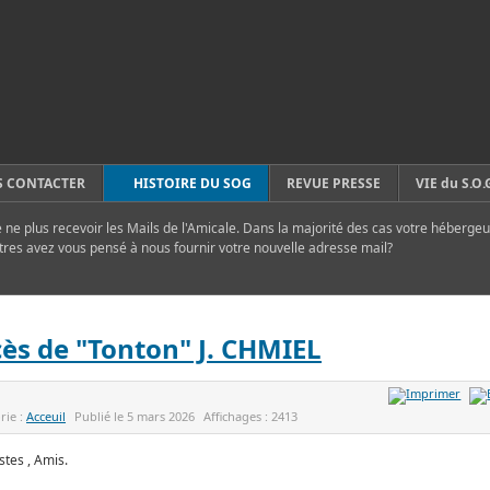
 CONTACTER
HISTOIRE DU SOG
REVUE PRESSE
VIE du S.O.
ne plus recevoir les Mails de l'Amicale. Dans la majorité des cas votre hébergeu
tres avez vous pensé à nous fournir votre nouvelle adresse mail?
ès de "Tonton" J. CHMIEL
rie :
Acceuil
Publié le
5 mars 2026
Affichages :
2413
stes , Amis.