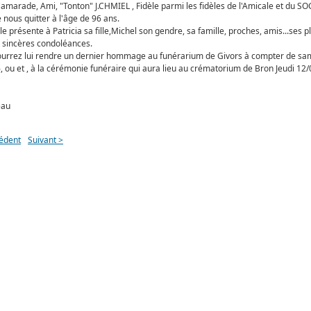
amarade, Ami, "Tonton" J.CHMIEL , Fidèle parmi les fidèles de l'Amicale et du SO
e nous quitter à l'âge de 96 ans.
le présente à Patricia sa fille,Michel son gendre, sa famille, proches, amis...ses p
t sincères condoléances.
urrez lui rendre un dernier hommage au funérarium de Givors à compter de sa
, ou et , à la cérémonie funéraire qui aura lieu au crématorium de Bron Jeudi 12
eau
édent
Suivant >