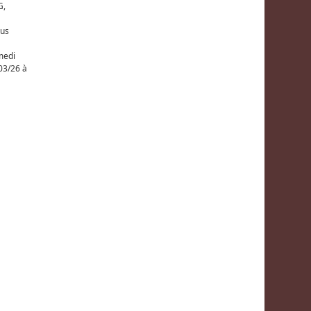
G,
lus
medi
/03/26 à