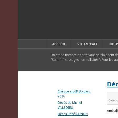
ACCEUIL
VIE AMICALE
NOUS
Un grand nombre d'entre vous se plaignent de 
"Spam" "messages non sollicités". Pour les au
DERNIERS ARTICLES
Déc
Chèque à EdR Boidard
2026
Catégo
Décès de Michel
VILLEDIEU
Amicali
Décès René GONON