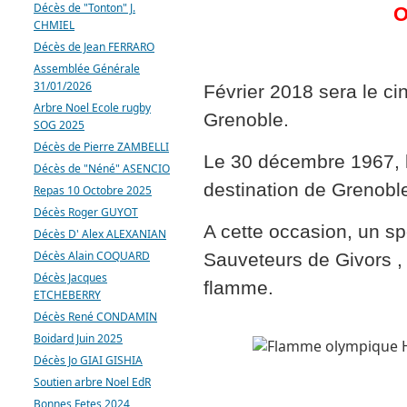
Décès de "Tonton" J.
O
CHMIEL
Décès de Jean FERRARO
Assemblée Générale
31/01/2026
Février 2018 sera le ci
Arbre Noel Ecole rugby
Grenoble.
SOG 2025
Décès de Pierre ZAMBELLI
Le 30 décembre 1967, 
Décès de "Néné" ASENCIO
destination de Grenoble,
Repas 10 Octobre 2025
Décès Roger GUYOT
A cette occasion, un sp
Décès D' Alex ALEXANIAN
Décès Alain COQUARD
Sauveteurs de Givors , f
Décès Jacques
flamme.
ETCHEBERRY
Décès René CONDAMIN
Boidard Juin 2025
Décès Jo GIAI GISHIA
Soutien arbre Noel EdR
Bonnes Fetes 2024