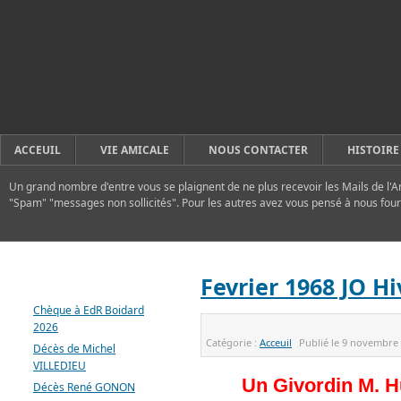
ACCEUIL
VIE AMICALE
NOUS CONTACTER
HISTOIRE
Un grand nombre d'entre vous se plaignent de ne plus recevoir les Mails de l'A
"Spam" "messages non sollicités". Pour les autres avez vous pensé à nous four
DERNIERS ARTICLES
Fevrier 1968 JO H
Chèque à EdR Boidard
2026
Catégorie :
Acceuil
Publié le
9 novembre
Décès de Michel
VILLEDIEU
Un Givordin M. H
Décès René GONON