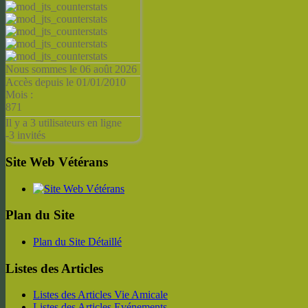
Nous sommes le 06 août 2026
Accès depuis le 01/01/2010
Mois :
871
Il y a 3 utilisateurs en ligne
-
3 invités
Site Web Vétérans
Plan du Site
Plan du Site Détaillé
Listes des Articles
Listes des Articles Vie Amicale
Listes des Articles Evénements