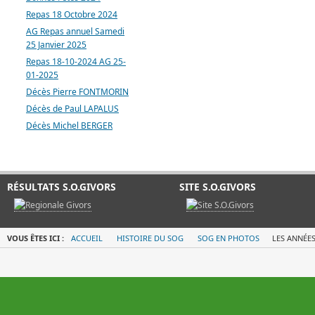
Repas 18 Octobre 2024
AG Repas annuel Samedi
25 Janvier 2025
Repas 18-10-2024 AG 25-
01-2025
Décès Pierre FONTMORIN
Décès de Paul LAPALUS
Décès Michel BERGER
RÉSULTATS S.O.GIVORS
SITE S.O.GIVORS
VOUS ÊTES ICI :
ACCUEIL
HISTOIRE DU SOG
SOG EN PHOTOS
LES ANNÉES