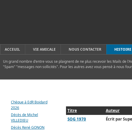
ACCEUIL
VIE AMICALE
NOUS CONTACTER
HISTOIRE
Un grand nombre d'entre vous se plaignent de ne plus recevoir les Mails de l'A
"Spam" "messages non sollicités". Pour les autres avez vous pensé à nous four
DERNIERS ARTICLES
Chèque à EdR Boidard
2026
Titre
Auteur
Décès de Michel
SOG 1970
Écrit par Supe
VILLEDIEU
Décès René GONON