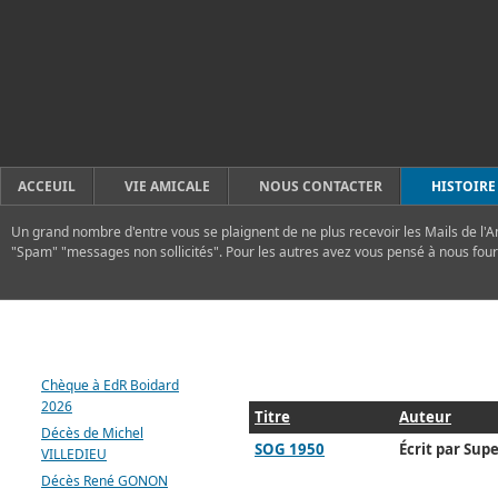
ACCEUIL
VIE AMICALE
NOUS CONTACTER
HISTOIRE
Un grand nombre d'entre vous se plaignent de ne plus recevoir les Mails de l'A
"Spam" "messages non sollicités". Pour les autres avez vous pensé à nous four
DERNIERS ARTICLES
Chèque à EdR Boidard
2026
Titre
Auteur
Décès de Michel
SOG 1950
Écrit par Supe
VILLEDIEU
Décès René GONON