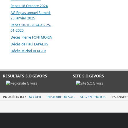
Repas 18 Octobre 2024
AG Repas annuel Samedi
25 Janvier 2025
Repas 18-10-2024 AG 25-
01-2025
Décès Pierre FONTMORIN
Décès de Paul LAPALUS
Décès Michel BERGER
RÉSULTATS S.O.GIVORS
SITE S.O.GIVORS
VOUS ÊTES ICI :
ACCUEIL
HISTOIRE DU SOG
SOG EN PHOTOS
LES ANNÉES