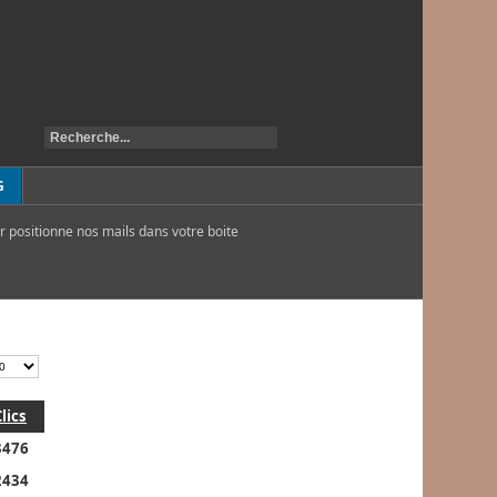
G
r positionne nos mails dans votre boite
Clics
3476
2434