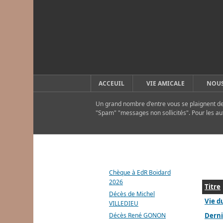
ACCEUIL
VIE AMICALE
NOUS
Un grand nombre d'entre vous se plaignent de 
"Spam" "messages non sollicités". Pour les au
DERNIERS ARTICLES
Chèque à EdR Boidard
2026
Titre
Décès de Michel
Vie d
VILLEDIEU
Décès René GONON
Derni