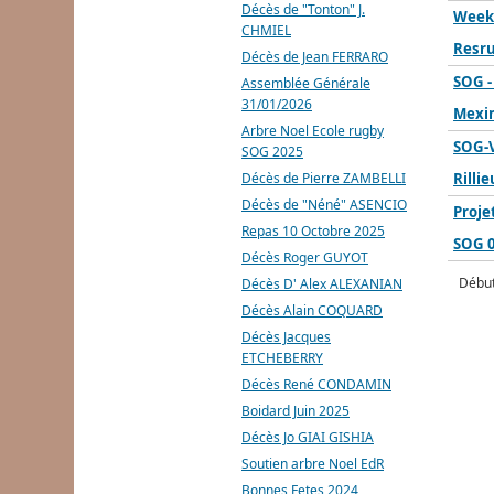
Décès de "Tonton" J.
Week 
CHMIEL
Resru
Décès de Jean FERRARO
SOG -
Assemblée Générale
31/01/2026
Mexi
Arbre Noel Ecole rugby
SOG-V
SOG 2025
Décès de Pierre ZAMBELLI
Rilli
Décès de "Néné" ASENCIO
Proje
Repas 10 Octobre 2025
SOG 
Décès Roger GUYOT
Débu
Décès D' Alex ALEXANIAN
Décès Alain COQUARD
Décès Jacques
ETCHEBERRY
Décès René CONDAMIN
Boidard Juin 2025
Décès Jo GIAI GISHIA
Soutien arbre Noel EdR
Bonnes Fetes 2024