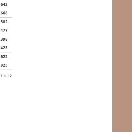
2642
2668
2582
2477
2398
2423
2622
2825
 1 sur 2