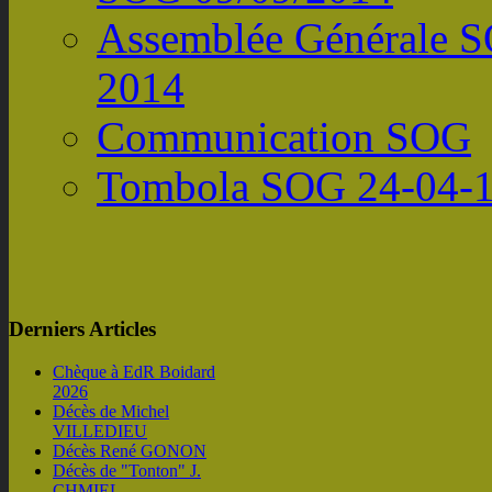
Assemblée Générale 
2014
Communication SOG
Tombola SOG 24-04-
Derniers Articles
Chèque à EdR Boidard
2026
Décès de Michel
VILLEDIEU
Décès René GONON
Décès de "Tonton" J.
CHMIEL