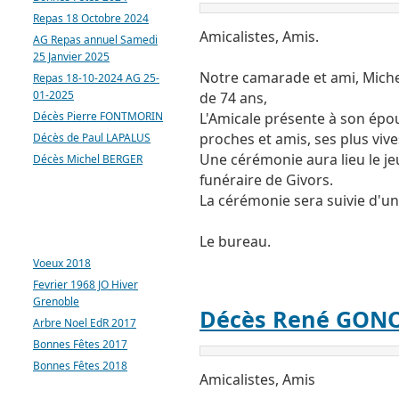
Repas 18 Octobre 2024
Amicalistes, Amis.
AG Repas annuel Samedi
25 Janvier 2025
Notre camarade et ami, Michel
Repas 18-10-2024 AG 25-
01-2025
de 74 ans,
Décès Pierre FONTMORIN
L'Amicale présente à son épous
proches et amis, ses plus viv
Décès de Paul LAPALUS
Une cérémonie aura lieu le je
Décès Michel BERGER
funéraire de Givors.
La cérémonie sera suivie d'u
ARTICLES LES PLUS
CONSULTÉS
Le bureau.
Voeux 2018
Fevrier 1968 JO Hiver
Grenoble
Décès René GON
Arbre Noel EdR 2017
Bonnes Fêtes 2017
Bonnes Fêtes 2018
Amicalistes, Amis