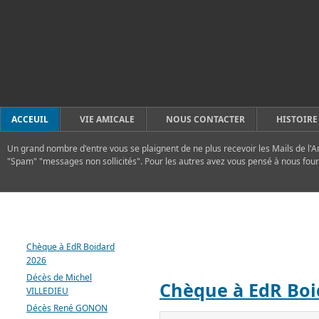
ACCEUIL
VIE AMICALE
NOUS CONTACTER
HISTOIRE
Un grand nombre d'entre vous se plaignent de ne plus recevoir les Mails de l'A
"Spam" "messages non sollicités". Pour les autres avez vous pensé à nous four
DERNIERS ARTICLES
FLASH
Chèque à EdR Boidard
2026
Décès de Michel
Chèque à EdR Boi
VILLEDIEU
Décès René GONON