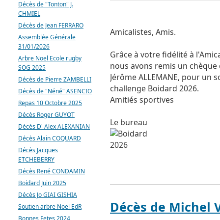
Décès de "Tonton" J.
CHMIEL
Décès de Jean FERRARO
Amicalistes, Amis.
Assemblée Générale
31/01/2026
Grâce à votre fidélité à l'Amica
Arbre Noel Ecole rugby
nous avons remis un chèque 
SOG 2025
Jérôme ALLEMANE, pour un sou
Décès de Pierre ZAMBELLI
challenge Boidard 2026.
Décès de "Néné" ASENCIO
Amitiés sportives
Repas 10 Octobre 2025
Décès Roger GUYOT
Le bureau
Décès D' Alex ALEXANIAN
Décès Alain COQUARD
Décès Jacques
ETCHEBERRY
Décès René CONDAMIN
Boidard Juin 2025
Décès Jo GIAI GISHIA
Décès de Michel 
Soutien arbre Noel EdR
Bonnes Fetes 2024