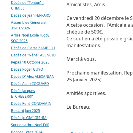
Décès de "Tonton" J.
Amicalistes, Amis.
CHMIEL
Décès de Jean FERRARO
Ce vendredi 20 décembre le SO
Assemblée Générale
A cette occasion , l'Amicale a
31/01/2026
chèque de 500€.
Arbre Noel Ecole rugby
Ce soutien a été possible grâc
SOG 2025
manifestations.
Décès de Pierre ZAMBELLI
Décès de "Néné" ASENCIO
Merci à vous.
Repas 10 Octobre 2025
Décès Roger GUYOT
Prochaine manifestation, Re
Décès D' Alex ALEXANIAN
25 Janvier 2025).
Décès Alain COQUARD
Décès Jacques
Amitiés sportives.
ETCHEBERRY
Décès René CONDAMIN
Le Bureau.
Boidard Juin 2025
Décès Jo GIAI GISHIA
Soutien arbre Noel EdR
Bonnes Fetes 2024