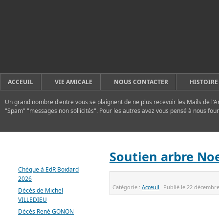
ACCEUIL
VIE AMICALE
NOUS CONTACTER
HISTOIRE
Un grand nombre d'entre vous se plaignent de ne plus recevoir les Mails de l'A
"Spam" "messages non sollicités". Pour les autres avez vous pensé à nous four
DERNIERS ARTICLES
Soutien arbre No
Chèque à EdR Boidard
2026
Catégorie :
Acceuil
Publié le
22 décembre
Décès de Michel
VILLEDIEU
Décès René GONON