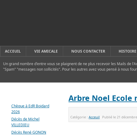
ACCEUIL
VIE AMICALE
NOUS CONTACTER
HISTOIRE
Un grand nombre d'entre vous se plaignent de ne plus recevoir les Mails de l'A
"Spam" "messages non sollicités". Pour les autres avez vous pensé à nous four
DERNIERS ARTICLES
Arbre Noel Ecole
Chèque à EdR Boidard
2026
Catégorie :
Acceuil
Publié le
21 décembre
Décès de Michel
VILLEDIEU
Décès René GONON