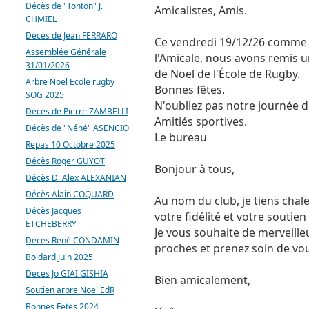
Décès de "Tonton" J.
Amicalistes, Amis.
CHMIEL
Décès de Jean FERRARO
Ce vendredi 19/12/26 comme c
Assemblée Générale
l'Amicale, nous avons remis u
31/01/2026
de Noël de l'École de Rugby.
Arbre Noel Ecole rugby
Bonnes fêtes.
SOG 2025
N'oubliez pas notre journée 
Décès de Pierre ZAMBELLI
Amitiés sportives.
Décès de "Néné" ASENCIO
Le bureau
Repas 10 Octobre 2025
Décès Roger GUYOT
Bonjour à tous,
Décès D' Alex ALEXANIAN
Décès Alain COQUARD
Au nom du club, je tiens cha
Décès Jacques
votre fidélité et votre soutien
ETCHEBERRY
Je vous souhaite de merveilleu
Décès René CONDAMIN
proches et prenez soin de vo
Boidard Juin 2025
Décès Jo GIAI GISHIA
Bien amicalement,
Soutien arbre Noel EdR
Bonnes Fetes 2024