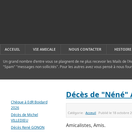
ACCEUIL
VIE AMICALE
NOUS CONTACTER
HISTOIRE
Un grand nombre d'entre vous se plaignent de ne plus recevoir les Mails de l'A
"Spam" "messages non sollicités". Pour les autres avez vous pensé à nous four
DERNIERS ARTICLES
Décès de "Néné"
Chèque à EdR Boidard
2026
Catégorie :
Acceuil
Publié le
18 octobre 
Décès de Michel
VILLEDIEU
Amicalistes, Amis.
Décès René GONON