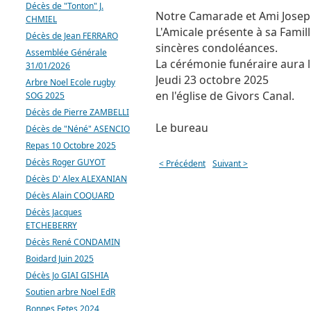
Décès de "Tonton" J.
Notre Camarade et Ami Josep
CHMIEL
L'Amicale présente à sa Famill
Décès de Jean FERRARO
sincères condoléances.
Assemblée Générale
La cérémonie funéraire aura l
31/01/2026
Jeudi 23 octobre 2025
Arbre Noel Ecole rugby
en l'église de Givors Canal.
SOG 2025
Décès de Pierre ZAMBELLI
Le bureau
Décès de "Néné" ASENCIO
Repas 10 Octobre 2025
Décès Roger GUYOT
< Précédent
Suivant >
Décès D' Alex ALEXANIAN
Décès Alain COQUARD
Décès Jacques
ETCHEBERRY
Décès René CONDAMIN
Boidard Juin 2025
Décès Jo GIAI GISHIA
Soutien arbre Noel EdR
Bonnes Fetes 2024