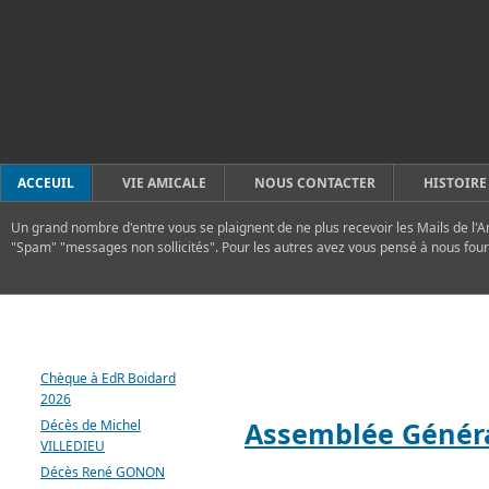
ACCEUIL
VIE AMICALE
NOUS CONTACTER
HISTOIRE
Un grand nombre d'entre vous se plaignent de ne plus recevoir les Mails de l'A
"Spam" "messages non sollicités". Pour les autres avez vous pensé à nous four
DERNIERS ARTICLES
FLASH
Chèque à EdR Boidard
2026
Assemblée Généra
Décès de Michel
VILLEDIEU
Décès René GONON