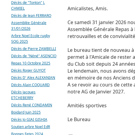
Décès de "Tonton" J.
Amicalistes, Amis.
CHMIEL
Décès de Jean FERRARO
Ce samedi 31 janvier 2026 no
Assemblée Générale
31/01/2026
Assemblée Générale Repas à 
retrouvailles et de convivialité
Arbre Noel Ecole rugby
SOG 2025
Décès de Pierre ZAMBELLI
Le bureau tient de nouveau à
Décès de "Néné" ASENCIO
permet à l'Amicale de rester a
Repas 10 Octobre 2025
du Club soit depuis 24 années
Le lendemain, nous avons dép
Décès Roger GUYOT
en mémoire de nos Anciens d
Décès D' Alex ALEXANIAN
A se revoir au cours de cette
Décès Alain COQUARD
notre AG de Janvier 2027.
Décès Jacques
ETCHEBERRY
Amitiés sportives
Décès René CONDAMIN
Boidard Juin 2025
Le Bureau
Décès Jo GIAI GISHIA
Soutien arbre Noel EdR
Bonnes Fetes 2024