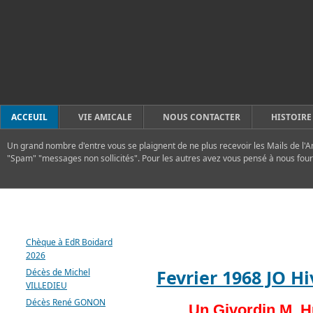
ACCEUIL
VIE AMICALE
NOUS CONTACTER
HISTOIRE
Un grand nombre d'entre vous se plaignent de ne plus recevoir les Mails de l'A
"Spam" "messages non sollicités". Pour les autres avez vous pensé à nous four
DERNIERS ARTICLES
FLASH
Chèque à EdR Boidard
2026
Fevrier 1968 JO H
Décès de Michel
VILLEDIEU
Décès René GONON
Un Givordin M. H