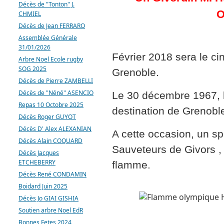
Décès de "Tonton" J.
O
CHMIEL
Décès de Jean FERRARO
Assemblée Générale
31/01/2026
Février 2018 sera le ci
Arbre Noel Ecole rugby
SOG 2025
Grenoble.
Décès de Pierre ZAMBELLI
Décès de "Néné" ASENCIO
Le 30 décembre 1967, 
Repas 10 Octobre 2025
destination de Grenoble,
Décès Roger GUYOT
Décès D' Alex ALEXANIAN
A cette occasion, un sp
Décès Alain COQUARD
Sauveteurs de Givors , f
Décès Jacques
ETCHEBERRY
flamme.
Décès René CONDAMIN
Boidard Juin 2025
Décès Jo GIAI GISHIA
Soutien arbre Noel EdR
Bonnes Fetes 2024