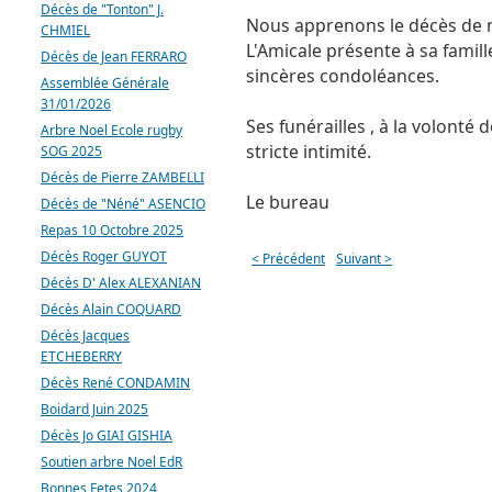
Décès de "Tonton" J.
Nous apprenons le décès de 
CHMIEL
L'Amicale présente à sa famille
Décès de Jean FERRARO
sincères condoléances.
Assemblée Générale
31/01/2026
Ses funérailles , à la volonté 
Arbre Noel Ecole rugby
stricte intimité.
SOG 2025
Décès de Pierre ZAMBELLI
Le bureau
Décès de "Néné" ASENCIO
Repas 10 Octobre 2025
Décès Roger GUYOT
< Précédent
Suivant >
Décès D' Alex ALEXANIAN
Décès Alain COQUARD
Décès Jacques
ETCHEBERRY
Décès René CONDAMIN
Boidard Juin 2025
Décès Jo GIAI GISHIA
Soutien arbre Noel EdR
Bonnes Fetes 2024