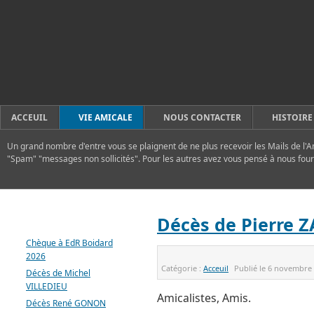
ACCEUIL
VIE AMICALE
NOUS CONTACTER
HISTOIRE
Un grand nombre d'entre vous se plaignent de ne plus recevoir les Mails de l'A
"Spam" "messages non sollicités". Pour les autres avez vous pensé à nous four
DERNIERS ARTICLES
Décès de Pierre 
Chèque à EdR Boidard
2026
Catégorie :
Acceuil
Publié le
6 novembre
Décès de Michel
VILLEDIEU
Amicalistes, Amis.
Décès René GONON