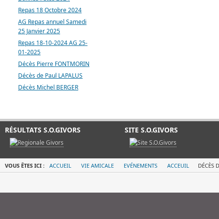
Repas 18 Octobre 2024
AG Repas annuel Samedi
25 Janvier 2025
Repas 18-10-2024 AG 25-
01-2025
Décès Pierre FONTMORIN
Décès de Paul LAPALUS
Décès Michel BERGER
RÉSULTATS S.O.GIVORS
SITE S.O.GIVORS
VOUS ÊTES ICI :
ACCUEIL
VIE AMICALE
EVÉNEMENTS
ACCEUIL
DÉCÈS D